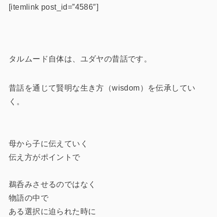
[itemlink post_id=”4586″]
タルムード自体は、ユダヤの昔話です。
昔話を通じて
賢明な生き方（wisdom）
を伝承してい
く。
母から子に伝えていく
伝え方がポイント
で
鵜呑みさせるのではなく
物語の中で
ある選択に迫られた時に