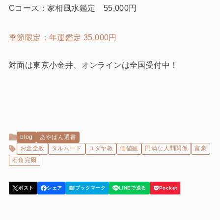
Cコース：家相風水鑑定 55,000円
季節限定：年運鑑定 35,000円
対面は東京小金井、オンラインは全国受付中！
blog
あやぱん選書
お金全般
タルムード
ユダヤ教
価値観
円満な人間関係
富豪
石角完爾