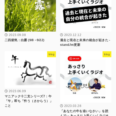
2023.09.08
2023.12.12
二四節気：白露 (9/8 ~9/22)
過去と現在と未来の統合が起きた -
stand.fm更新
blog
blog
2023.06.09
マニアック十二支シリーズ7：午
「午」即ち「忤う（さからう）」
こと
2023.03.28
「あなたの牛を追いなさい」を読
んで – あっさり上手くいくラジオ