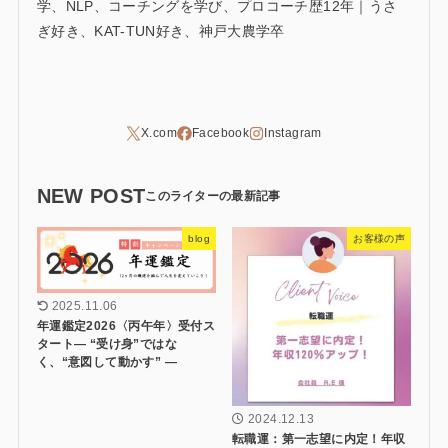
学、NLP、コーチングを学び、プロコーチ歴12年｜うさ
ぎ好き、KAT-TUN好き、神戸大農学卒
NEW POST
blog
お客様の声
2025.11.06
年運鑑定2026〈丙午年〉受付ス
タート― “受け身”ではな
く、“意図して動かす” ―
2024.12.13
転職運：第一志望に内定！年収