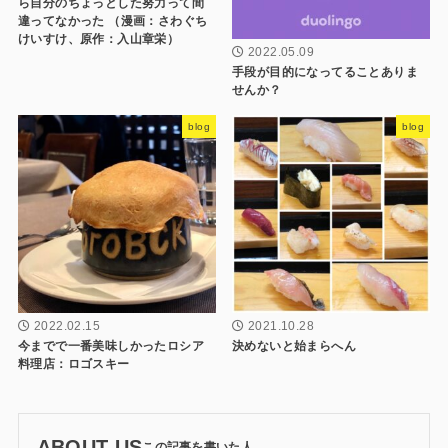
ら自分のちょっとした努力って間
違ってなかった （漫画：さわぐち
けいすけ、原作：入山章栄）
2022.05.09
手段が目的になってることありま
せんか？
blog
blog
2022.02.15
2021.10.28
今までで一番美味しかったロシア
決めないと始まらへん
料理店：ロゴスキー
ABOUT US