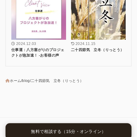
2024.12.03
2024.11.15
仕事運：八方塞がりのプロジェ
二十四節気 立冬（りっとう）
クトが急加速！ -お客様の声
ホーム
blog
二十四節気 立冬（りっとう）
カテゴリー
無料で相談する（15分・オンライン）