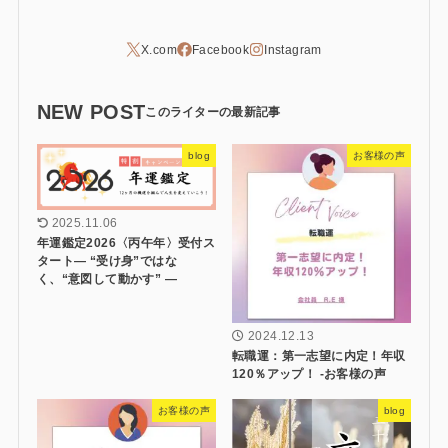
NEW POST
blog
お客様の声
2025.11.06
年運鑑定2026〈丙午年〉受付ス
タート― “受け身”ではな
く、“意図して動かす” ―
2024.12.13
転職運：第一志望に内定！年収
120％アップ！ -お客様の声
お客様の声
blog