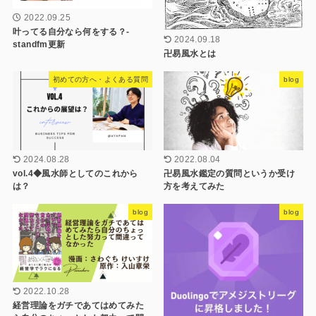
2022.09.25
叶ってる自分なら何をする？-
2024.09.18
standfm更新
卍易風水とは
初めての方へ・よくある質問
blog
2024.08.28
2022.08.04
vol.4◆風水師としてのこれから
卍易風水鑑定の質問というか受け
は？
方を考えてみた
blog
blog
2022.10.28
経営理論をガチであてはめてみた