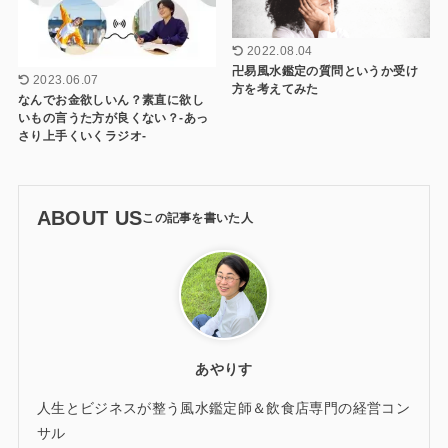
2022.08.04
卍易風水鑑定の質問というか受け
2023.06.07
方を考えてみた
なんでお金欲しいん？素直に欲し
いもの言うた方が良くない？-あっ
さり上手くいくラジオ-
ABOUT US
あやりす
人生とビジネスが整う風水鑑定師＆飲食店専門の経営コン
サル