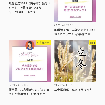
年運鑑定2026〈丙午年〉受付ス
タート― “受け身”ではな
く、“意図して動かす” ―
2024.12.13
転職運：第一志望に内定！年収
120％アップ！ -お客様の声
お客様の声
blog
2024.12.03
2024.11.15
仕事運：八方塞がりのプロジェ
二十四節気 立冬（りっとう）
クトが急加速！ -お客様の声