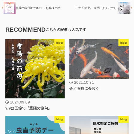
事業の財運について -お客様の声
二十四節気 大雪（たいせつ）
RECOMMEND
blog
blog
2021.10.31
会える時に会おう
2024.09.09
9/9は五節句『重陽の節句』
blog
blog