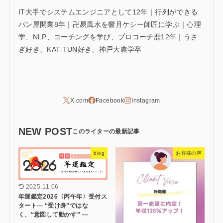
IT大手でシステムエンジニアとして12年｜行列ができる
パン屋開業8年｜卍易風水を響月ケシー師匠に学ぶ｜心理
学、NLP、コーチングを学び、プロコーチ歴12年｜うさ
ぎ好き、KAT-TUN好き、神戸大農学卒
NEW POST
blog
お客様の声
2025.11.06
年運鑑定2026〈丙午年〉受付ス
タート― “受け身”ではな
く、“意図して動かす” ―