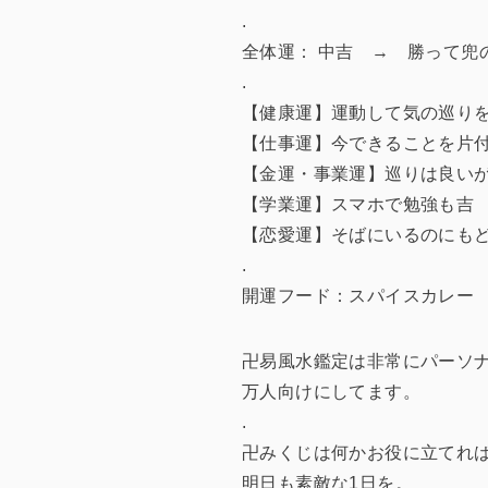
.
全体運： 中吉 → 勝って兜
.
【健康運】運動して気の巡り
【仕事運】今できることを片
【金運・事業運】巡りは良い
【学業運】スマホで勉強も吉
【恋愛運】そばにいるのにも
.
開運フード：スパイスカレー
卍易風水鑑定は非常にパーソナ
万人向けにしてます。
.
卍みくじは何かお役に立てれ
明日も素敵な1日を。