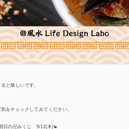
けると嬉しいです。
、
運気をチェックしてみてください。
日の卍みくじ 5/12(木)☯️