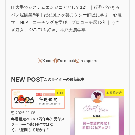
IT大手でシステムエンジニアとして12年｜行列ができる
パン屋開業8年｜卍易風水を響月ケシー師匠に学ぶ｜心理
学、NLP、コーチングを学び、プロコーチ歴12年｜うさ
ぎ好き、KAT-TUN好き、神戸大農学卒
NEW POST
blog
お客様の声
2025.11.06
年運鑑定2026〈丙午年〉受付ス
タート― “受け身”ではな
く、“意図して動かす” ―