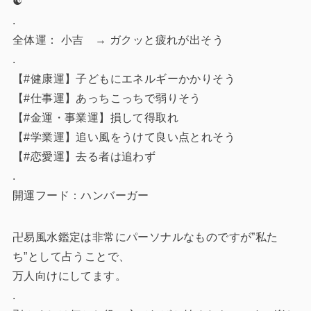
☯️
.
全体運： 小吉 → ガクッと疲れが出そう
.
【#健康運】子どもにエネルギーかかりそう
【#仕事運】あっちこっちで弱りそう
【#金運・事業運】損して得取れ
【#学業運】追い風をうけて良い点とれそう
【#恋愛運】去る者は追わず
.
開運フード：ハンバーガー
卍易風水鑑定は非常にパーソナルなものですが”私た
ち”として占うことで、
万人向けにしてます。
.