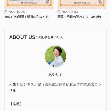
2022.10.25
2022.03.03
10/26(水)開運！明日の卍みくじ
開運！明日の卍みくじ 3/4(金)
ABOUT US
あやりす
人生とビジネスが整う風水鑑定師＆飲食店専門の経営コン
サル
【略歴】