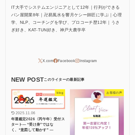
IT大手でシステムエンジニアとして12年｜行列ができる
パン屋開業8年｜卍易風水を響月ケシー師匠に学ぶ｜心理
学、NLP、コーチングを学び、プロコーチ歴12年｜うさ
ぎ好き、KAT-TUN好き、神戸大農学卒
NEW POST
blog
お客様の声
2025.11.06
年運鑑定2026〈丙午年〉受付ス
タート― “受け身”ではな
く、“意図して動かす” ―