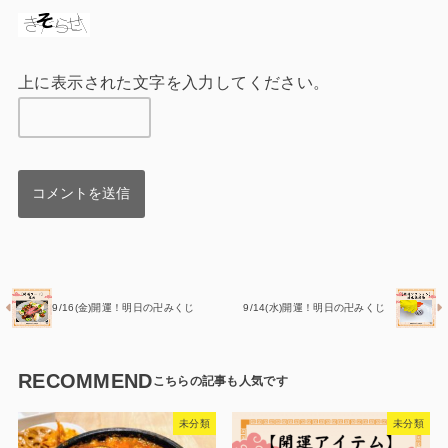
上に表示された文字を入力してください。
9/16(金)開運！明日の卍みくじ
9/14(水)開運！明日の卍みくじ
RECOMMEND
未分類
未分類