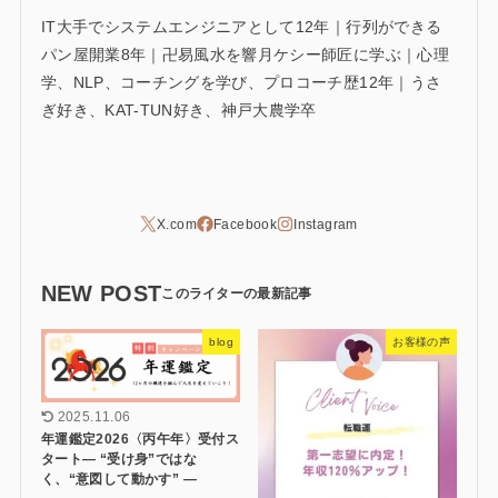
IT大手でシステムエンジニアとして12年｜行列ができる
パン屋開業8年｜卍易風水を響月ケシー師匠に学ぶ｜心理
学、NLP、コーチングを学び、プロコーチ歴12年｜うさ
ぎ好き、KAT-TUN好き、神戸大農学卒
NEW POST
blog
お客様の声
2025.11.06
年運鑑定2026〈丙午年〉受付ス
タート― “受け身”ではな
く、“意図して動かす” ―