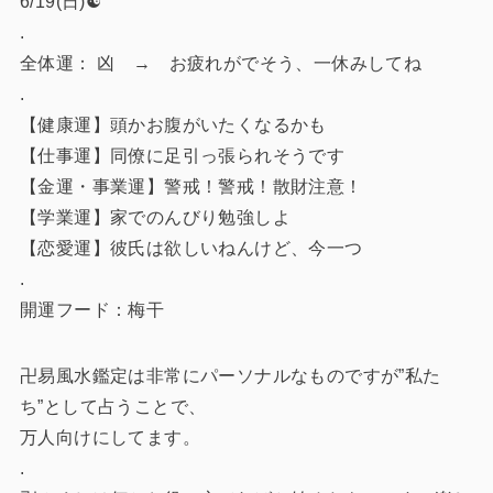
6/19(日)☯️
.
全体運： 凶 → お疲れがでそう、一休みしてね
.
【健康運】頭かお腹がいたくなるかも
【仕事運】同僚に足引っ張られそうです
【金運・事業運】警戒！警戒！散財注意！
【学業運】家でのんびり勉強しよ
【恋愛運】彼氏は欲しいねんけど、今一つ
.
開運フード：梅干
卍易風水鑑定は非常にパーソナルなものですが”私た
ち”として占うことで、
万人向けにしてます。
.