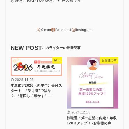
ぎ好き、KAT-TUN好き、神戸大農学卒
NEW POST
blog
お客様の声
2025.11.06
年運鑑定2026〈丙午年〉受付ス
タート― “受け身”ではな
く、“意図して動かす” ―
2024.12.13
転職運：第一志望に内定！年収
120％アップ！ -お客様の声