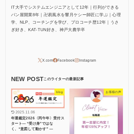
IT大手でシステムエンジニアとして12年｜行列ができる
パン屋開業8年｜卍易風水を響月ケシー師匠に学ぶ｜心理
学、NLP、コーチングを学び、プロコーチ歴12年｜うさ
ぎ好き、KAT-TUN好き、神戸大農学卒
NEW POST
blog
お客様の声
2025.11.06
年運鑑定2026〈丙午年〉受付ス
タート― “受け身”ではな
く、“意図して動かす” ―