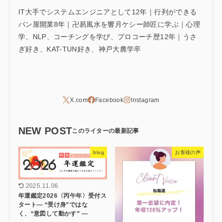
IT大手でシステムエンジニアとして12年｜行列ができる
パン屋開業8年｜卍易風水を響月ケシー師匠に学ぶ｜心理
学、NLP、コーチングを学び、プロコーチ歴12年｜うさ
ぎ好き、KAT-TUN好き、神戸大農学卒
NEW POST
blog
お客様の声
2025.11.06
年運鑑定2026〈丙午年〉受付ス
タート― “受け身”ではな
く、“意図して動かす” ―