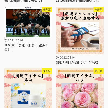
9/3(土)開運！明日の卍みくじ
12/16(金)開運！明日の卍みくじ
未分類
未分類
2021.10.09
10/7(木) 開運！ほぼ日 _卍みく
じ！！
2022.04.04
開運！明日の卍みくじ 4/5(火)
未分類
未分類