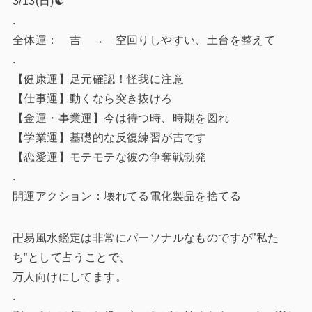
3/13(日)☯️
.
全体運： 吉 → 空回りしやすい、土台を整えて
.
【健康運】足元確認！怪我に注意
【仕事運】動くなら突き抜けろ
【金運・事業運】今は待つ時、時期を図れ
【学業運】基礎的な反復練習が吉です
【恋愛運】モテモテな彼の争奪戦勃発
.
開運アクション：壊れてる電化製品を捨てる
卍易風水鑑定は非常にパーソナルなものですが”私た
ち”として占うことで、
万人向けにしてます。
.