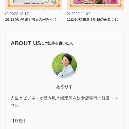
2022.10.17
2022.11.09
10/18(火)開運！明日の卍みくじ
11/10(木)開運！明日の卍みくじ
ABOUT US
あやりす
人生とビジネスが整う風水鑑定師＆飲食店専門の経営コン
サル
【略歴】