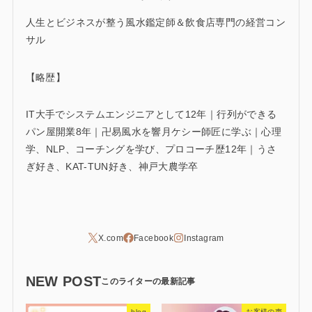
人生とビジネスが整う風水鑑定師＆飲食店専門の経営コン
サル
【略歴】
IT大手でシステムエンジニアとして12年｜行列ができる
パン屋開業8年｜卍易風水を響月ケシー師匠に学ぶ｜心理
学、NLP、コーチングを学び、プロコーチ歴12年｜うさ
ぎ好き、KAT-TUN好き、神戸大農学卒
NEW POST
blog
お客様の声