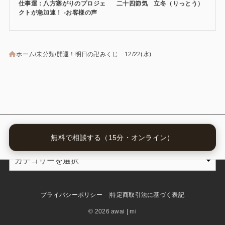
仕事運：八方塞がりのプロジェ
二十四節気 立冬（りっとう）
クトが急加速！ -お客様の声
ホーム
未分類
開運！明日の卍みくじ 12/22(水)
カテゴリー
無料で相談する（15分・オンライン）
プライバシーポリシー
特定商取引法に基づく表記
© 2026 awai | mi