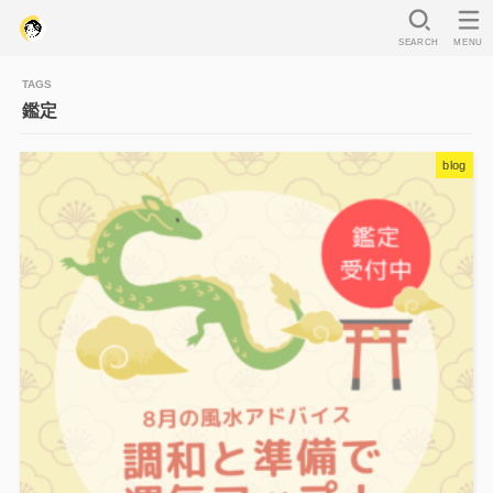
SEARCH
MENU
鑑定
blog