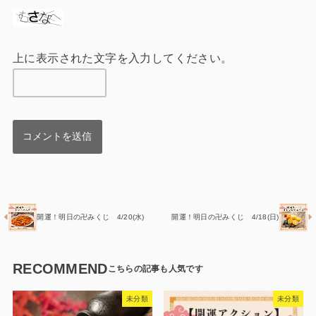
上に表示された文字を入力してください。
開運！明日の卍みくじ 4/20(水)
開運！明日の卍みくじ 4/18(日)
RECOMMEND
未分類
未分類