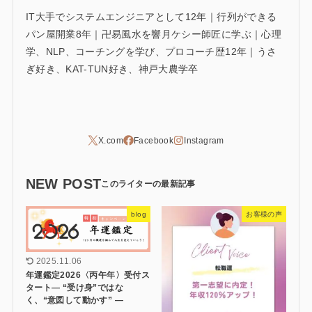
IT大手でシステムエンジニアとして12年｜行列ができる
パン屋開業8年｜卍易風水を響月ケシー師匠に学ぶ｜心理
学、NLP、コーチングを学び、プロコーチ歴12年｜うさ
ぎ好き、KAT-TUN好き、神戸大農学卒
NEW POST
blog
お客様の声
2025.11.06
年運鑑定2026〈丙午年〉受付ス
タート― “受け身”ではな
く、“意図して動かす” ―