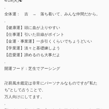
4/19(火)☯️
.
全体運： 吉 → 落ち着いて、みんな仲間だから。
.
【健康運】頭に血が上りやすい
【仕事運】引いた目線がポイント
【金運・事業運】一歩引くくらいでちょうどいい
【学業運】淡々と基礎練しよう
【恋愛運】諦めるのも大事だよ
.
開運フード：芝生でアーシング
卍易風水鑑定は非常にパーソナルなものですが”私た
ち”として占うことで、
万人向けにしてます。
.