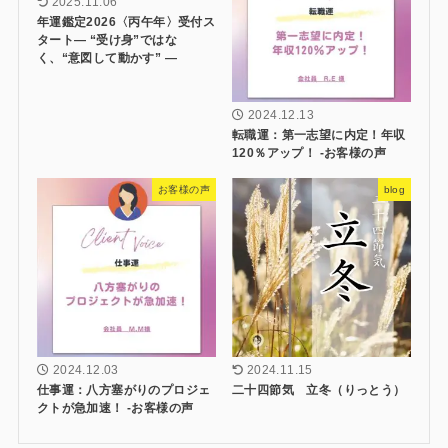
2025.11.06
年運鑑定2026〈丙午年〉受付ス
タート― “受け身”ではな
く、“意図して動かす” ―
2024.12.13
転職運：第一志望に内定！年収
120％アップ！ -お客様の声
お客様の声
blog
2024.12.03
2024.11.15
仕事運：八方塞がりのプロジェ
二十四節気 立冬（りっとう）
クトが急加速！ -お客様の声