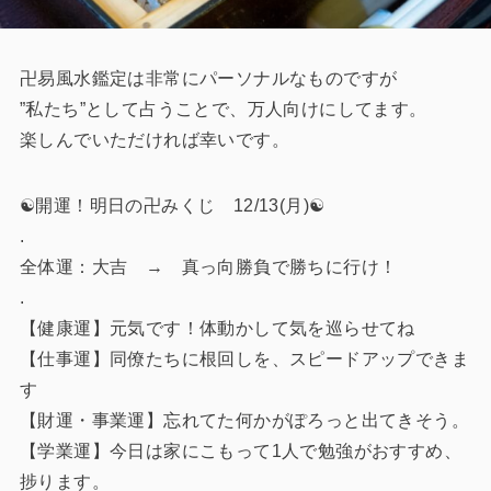
卍易風水鑑定は非常にパーソナルなものですが
”私たち”として占うことで、万人向けにしてます。
楽しんでいただければ幸いです。
☯️開運！明日の卍みくじ 12/13(月)☯️
.
全体運：大吉 → 真っ向勝負で勝ちに行け！
.
【健康運】元気です！体動かして気を巡らせてね
【仕事運】同僚たちに根回しを、スピードアップできま
す
【財運・事業運】忘れてた何かがぽろっと出てきそう。
【学業運】今日は家にこもって1人で勉強がおすすめ、
捗ります。