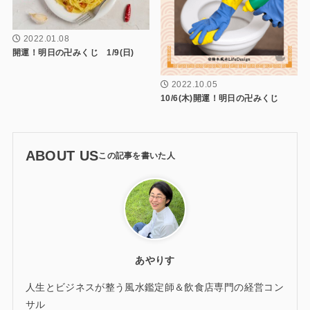
2022.01.08
開運！明日の卍みくじ 1/9(日)
2022.10.05
10/6(木)開運！明日の卍みくじ
ABOUT US
あやりす
人生とビジネスが整う風水鑑定師＆飲食店専門の経営コン
サル