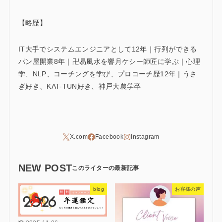
【略歴】
IT大手でシステムエンジニアとして12年｜行列ができる
パン屋開業8年｜卍易風水を響月ケシー師匠に学ぶ｜心理
学、NLP、コーチングを学び、プロコーチ歴12年｜うさ
ぎ好き、KAT-TUN好き、神戸大農学卒
NEW POST
blog
お客様の声